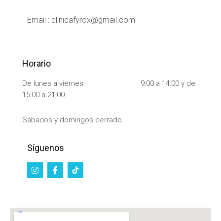
Email : clinicafyrox@gmail.com
Horario
De lunes a viernes 9:00 a 14:00 y de
15:00 a 21:00
Sábados y domingos cerrado
Síguenos
I
F
n
a
s
c
t
e
a
b
g
o
r
o