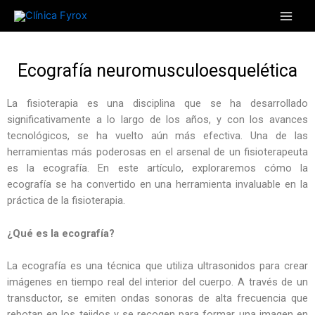
Ir
Main
al
Men
contenido
Ecografía neuromusculoesquelética
La fisioterapia es una disciplina que se ha desarrollado
significativamente a lo largo de los años, y con los avances
tecnológicos, se ha vuelto aún más efectiva. Una de las
herramientas más poderosas en el arsenal de un fisioterapeuta
es la ecografía. En este artículo, exploraremos cómo la
ecografía se ha convertido en una herramienta invaluable en la
práctica de la fisioterapia.
¿Qué es la ecografía?
La ecografía es una técnica que utiliza ultrasonidos para crear
imágenes en tiempo real del interior del cuerpo. A través de un
transductor, se emiten ondas sonoras de alta frecuencia que
rebotan en los tejidos y se recogen para formar una imagen en