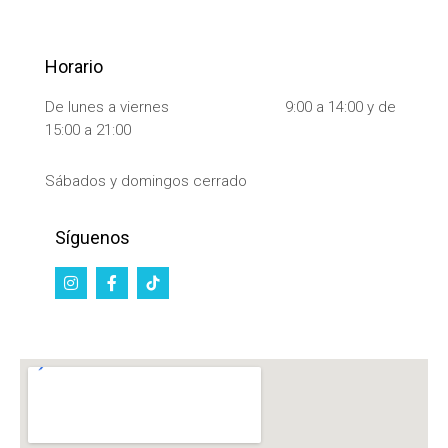
Horario
De lunes a viernes 9:00 a 14:00 y de
15:00 a 21:00
Sábados y domingos cerrado
Síguenos
I
F
n
a
s
c
t
e
a
b
g
o
r
o
a
k
m
-
f