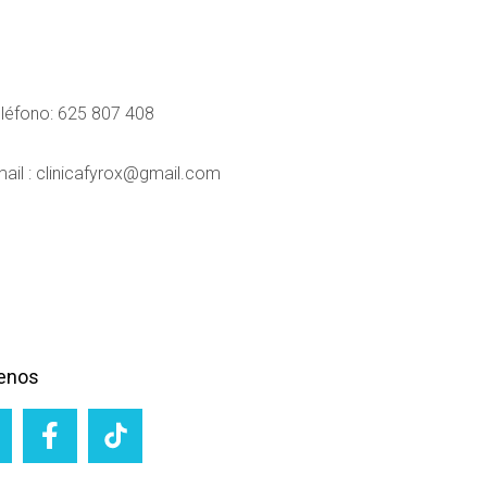
léfono: 625 807 408
ail : clinicafyrox@gmail.com
enos
F
a
c