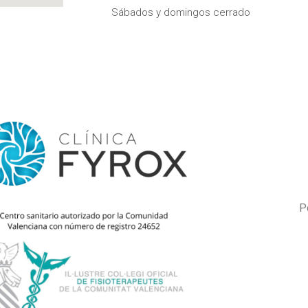
t
Sábados y domingos cerrado
a
g
r
a
P