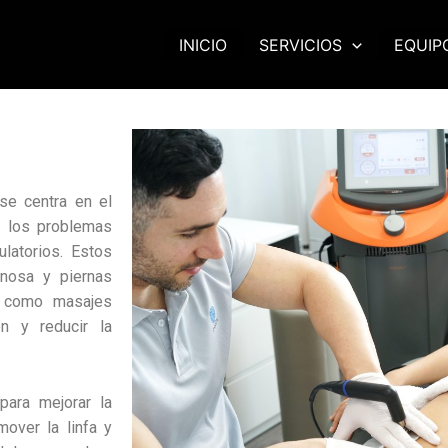
INICIO
SERVICIOS
EQUIP
 se centra en el
e los problemas
ulatorios. Estos
venosa y piernas
as como masajes
ón y reducir la
para mejorar la
 mover la linfa y