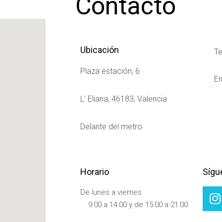
Contacto
Ubicación
Te
Plaza estación, 6
Em
L’ Eliana, 46183, Valencia
Delante del metro
Horario
Sígu
I
De lunes a viernes
n
9:00 a 14:00 y de 15:00 a 21:00
s