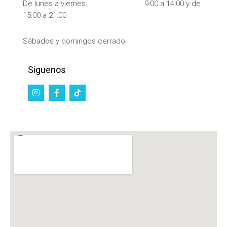
De lunes a viernes 9:00 a 14:00 y de
15:00 a 21:00
Sábados y domingos cerrado
Síguenos
I
F
n
a
s
c
t
e
a
b
g
o
r
o
a
k
m
-
f