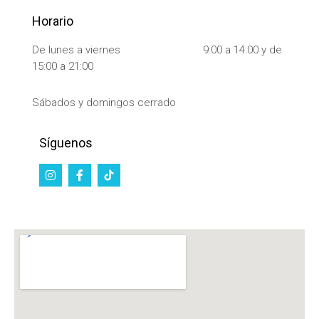
Horario
De lunes a viernes 9:00 a 14:00 y de
15:00 a 21:00
Sábados y domingos cerrado
Síguenos
I
F
n
a
s
c
t
e
a
b
g
o
r
o
a
k
m
-
f